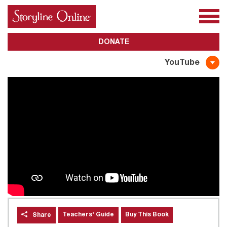
All Books
About Us
Awards
Subscribe
DONATE
YouTube
Teachers' Guide
Buy This Book
Share